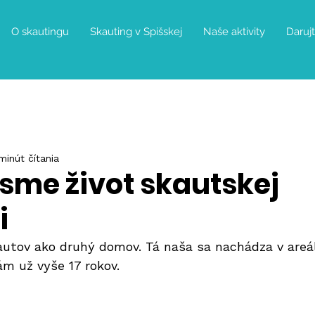
O skautingu
Skauting v Spišskej
Naše aktivity
Daruj
minút čítania
 sme život skautskej
i
autov ako druhý domov. Tá naša sa nachádza v areál
ám už vyše 17 rokov.  