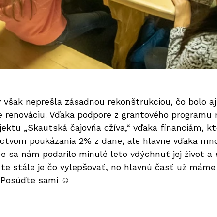
 však neprešla zásadnou rekonštrukciou, čo bolo aj v
e renováciu. Vďaka podpore z grantového programu 
jektu „Skautská čajovňa ožíva,“ vďaka financiám, k
íctvom poukázania 2% z dane, ale hlavne vďaka mn
e sa nám podarilo minulé leto vdýchnuť jej život a s
te stále je čo vylepšovať, no hlavnú časť už máme 
? Posúďte sami ☺ 