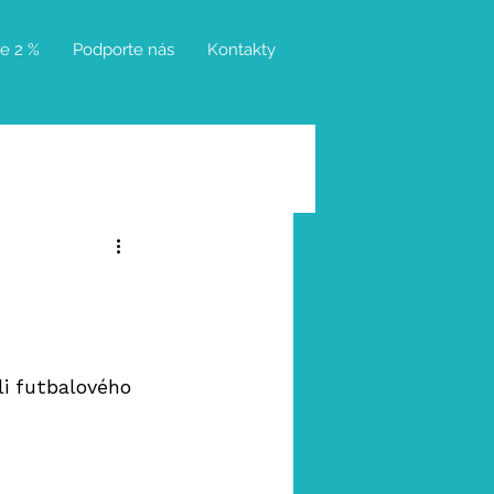
te 2 %
Podporte nás
Kontakty
i futbalového 