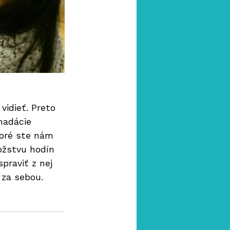
idieť. Preto 
nadácie 
toré ste nám 
ožstvu hodín 
praviť z nej 
za sebou. 