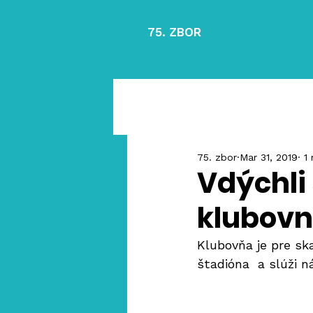
75. ZBOR
75. zbor
Mar 31, 2019
1 
Vdýchli
klubovn
Klubovňa je pre sk
štadióna  a slúži n