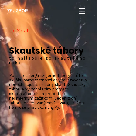
75. ZBOR
< Späť
Skautské tábory
to najlepšie zo skautského
roka
Počas leta organizujeme tábory - túto
skúšku samostatnosti a vynaliezavosti si
nenechá ujsť asi žiadny skaut. Skautský
tábor je vyvrcholením programu
skautského roka a pre deti je
nesmiernym zážitkom! Jeden z dní
tábora je venovaný návštevám, takže si
ho môže prísť okúsiť aj Vy.